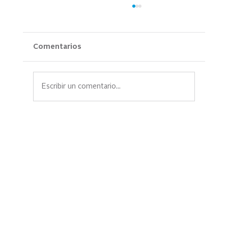
Comentarios
Escribir un comentario...
La Familia Rosales: Cuando la
educación se convierte en oportunidad